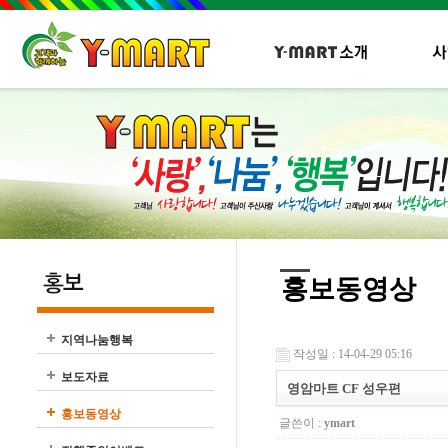
홍보동영상
지역나눔행복
작성일 : 14-04-29 05:16
보도자료
영암마트 CF 성우편
홍보동영상
글쓴이 :
ymart