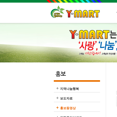
지역나눔행복
보도자료
홍보동영상